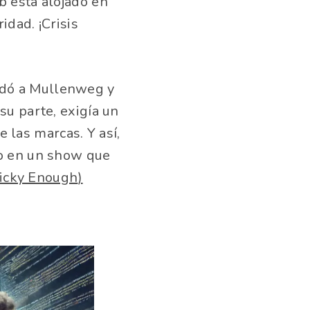
b está alojado en
idad. ¡Crisis
ndó a Mullenweg y
su parte, exigía un
las marcas. Y así,
do en un show que
ricky Enough
)