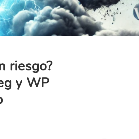
n riesgo?
weg y WP
o