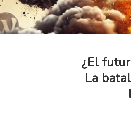
¿El futu
La bata