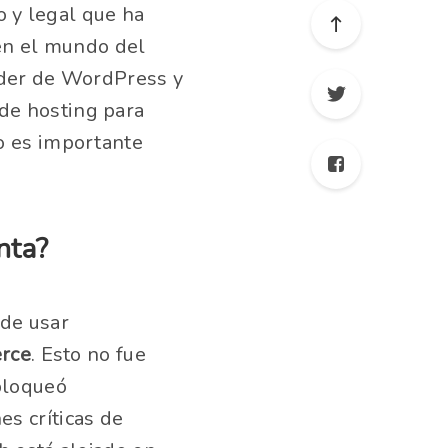
 y legal que ha
 en el mundo del
nder de WordPress y
de hosting para
o es importante
nta?
de usar
rce
. Esto no fue
bloqueó
s críticas de