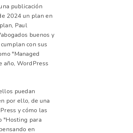
 una publicación
 de 2024 un plan en
 plan, Paul
r "abogados buenos y
a cumplan con sus
 como "Managed
te año, WordPress
 ellos puedan
n por ello, de una
dPress y cómo las
o "Hosting para
 pensando en